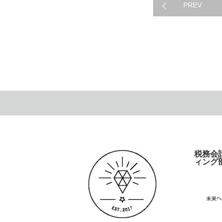
Highlights
PREV
税務会
ィング