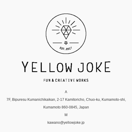
A
7F, Bipuresu Kumanichikaikan, 2-17 Kamitoricho, Chuo-ku, Kumamoto-shi,
Kumamoto 860-0845, Japan
M
kawano@yellowjoke.jp