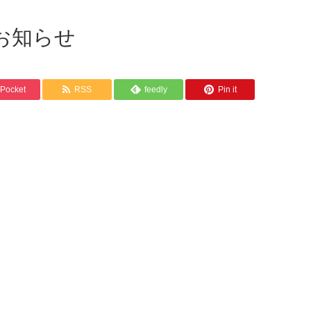
お知らせ
Pocket
RSS
feedly
Pin it