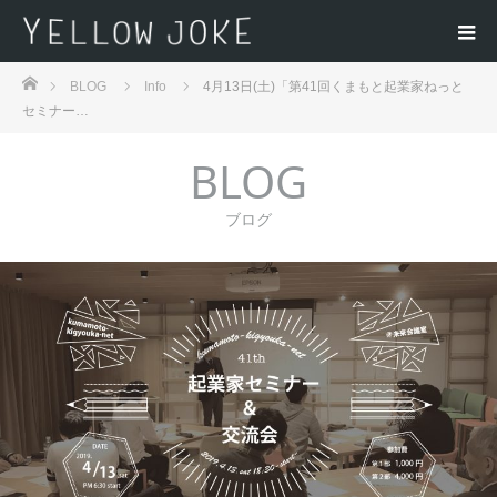
ホーム
BLOG
Info
4月13日(土)「第41回くまもと起業家ねっと
セミナー…
BLOG
ブログ