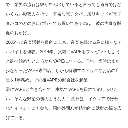
で、業界の流行は彼が生み出していると言っても過言ではな
いくらい影響力を持つ。有名な電子タバコ用リキッドが電子
タバコのどのお店に行っても置いてあるのは、彼の実直な販
促のおかげ。
2005年に音楽活動を目的に上京。音楽を続ける為に様々なア
ルバイトを経験。2014年、父親にVAPEをプレゼントしよう
と調べ始めたところからVAPEにハマる。同年、当時はまだ
少なかったVAPE専門店、しかも特別マニアックなお店の店
長を1年務め、その後VAPEの卸会社を起業。
常にVAPEと向き合って、本気でVAPEを日本で流行らせた
い、そんな野望の塊のような人！ 先日は、イタリアで行わ
れたイベントにも参加、国内外問わず精力的に活動の幅を広
げている。